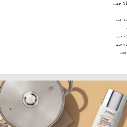
لا جت
 جت