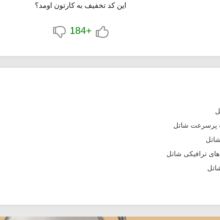
این کد تخفیف به کارتون اومد؟
+184
ل
ت پرسرعت شاتل
شاتل