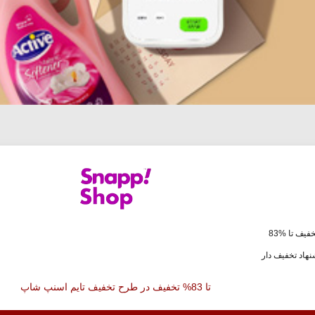
فیف تا %83
هاد تخفیف دار
تا 83% تخفیف در طرح تخفیف تایم اسنپ شاپ