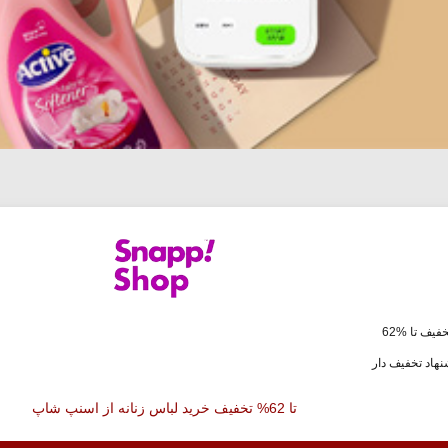
فیف تا %62
هاد تخفیف دار
تا 62% تخفیف خرید لباس زنانه از اسنپ شاپ