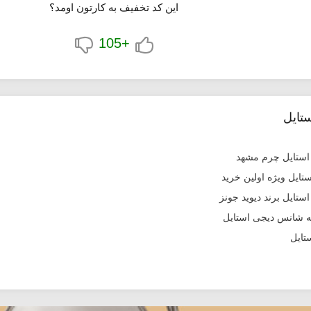
این کد تخفیف به کارتون اومد؟
+105
تایل
تایل