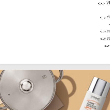
لا جت
 جت