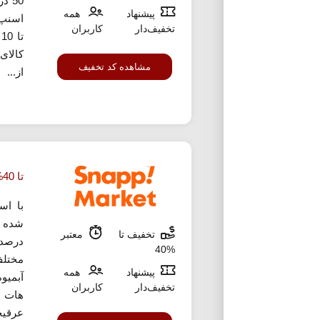
50 
پیشنهاد
همه
اسنپ 
تخفیف‌دار
کاربران
ت
کالای
مشاهده کد تخفیف
از...
تا 40% تخفیف خرید نوشیدنی اسنپ مارکت
با اس
تخفیف تا
معتبر
درصد 
%40
مختلف
پیشنهاد
همه
آبمیو
تخفیف‌دار
کاربران
هات چ
عرقیج