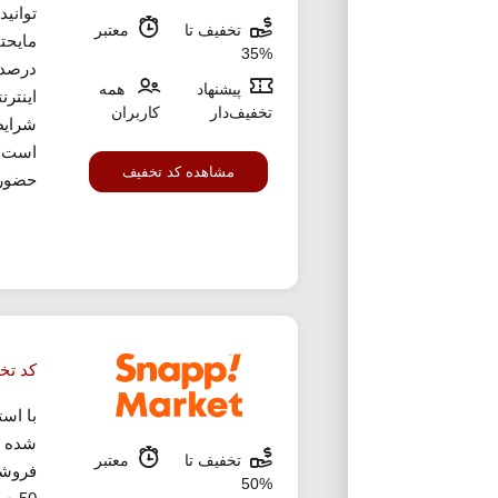
توانی
تخفیف تا
معتبر
%35
درصد 
پیشنهاد
همه
اینترن
تخفیف‌دار
کاربران
شرایط
است. 
مشاهده کد تخفیف
حضوری
کد تخ
با اس
شده م
تخفیف تا
معتبر
فروشگ
%50