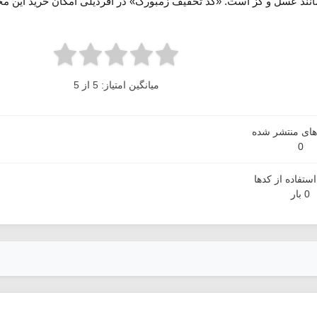
نند عسل و گز است. «کد تخفیف زمبورک» در آفردیلی امکان خرید این محص
میانگین امتیاز: 5 از 5
دهای منتشر شده
0
ستفاده از کدها
0 بار