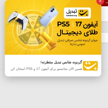
×
ف
محصول، امکان دریافت تخفیف بیشتر را
فراهم می کند. برای مشاهده...
گردونه شانس تبدیل منتظرته!
همین الان شانستو برای آیفون 17 و PS5 امتحان کن
ه‌ها
اپلیکیشن موبایل آفردیلی
حریم خصوصی
Sitemap