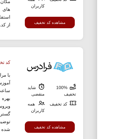
مکان 
کاربران
های م
استفا
مشاهده کد تخفیف
از کد..
کد تخ
100%
شاید
تخفیف
منقضی
بهره 
کد تخفیف
همه
ویروس
کاربران
گسترش
توضیح
مشاهده کد تخفیف
شده 