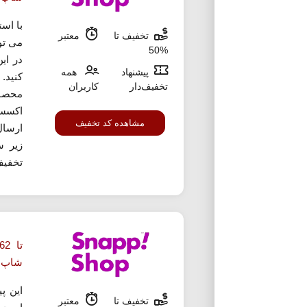
با اس
تخفیف تا
معتبر
می تو
%50
پیشنهاد
همه
کنید.
تخفیف‌دار
کاربران
محصو
اکسس
مشاهده کد تخفیف
ارسال
زیر س
تخفیف
شاپ
این پ
تخفیف تا
معتبر