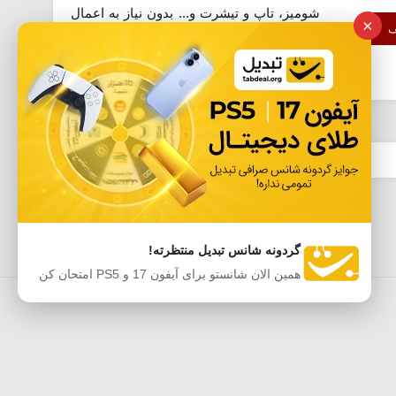
شومیز، تاپ و تیشرت و... بدون نیاز به اعمال
×
ف
کد تخفیف اسنپ شاپ وجود دارد. کافی روی
گزینه «استفاده از...
گردونه شانس تبدیل منتظرته!
همین الان شانستو برای آیفون 17 و PS5 امتحان کن