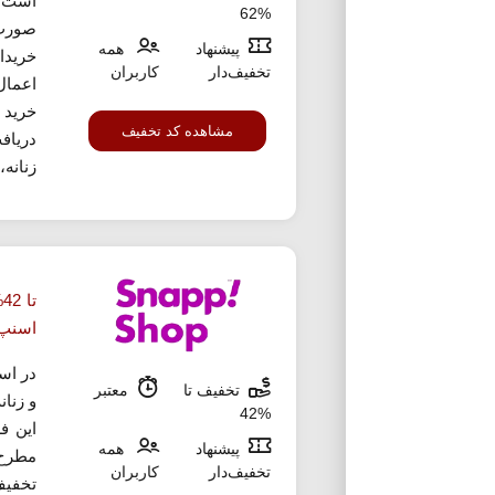
است ک
%62
صورت
پیشنهاد
همه
خریدار
تخفیف‌دار
کاربران
اعمال
مشاهده کد تخفیف
دریاف
زنانه،
ت
اسنپ
در اس
تخفیف تا
معتبر
و زنان
%42
این ف
پیشنهاد
همه
تخفیف‌دار
کاربران
تخفیف