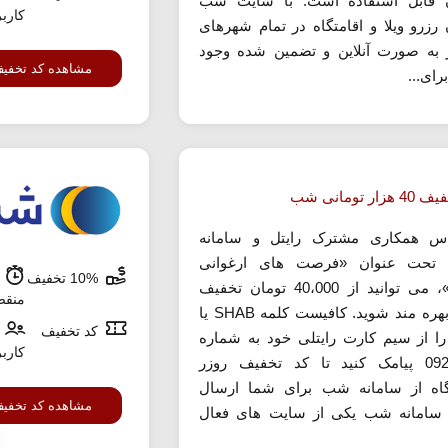
 قابل استفاده است. با سایت شب
کارب
 رزرو ویلا و اقامتگاه در تمام شهرهای
به صورت آنلاین و تضمین شده وجود
مشاهده کد تخفی
برای...
ار تومانی شب
س همکاری مشترک رایتل و سامانه
تحت عنوان «فرصت های ارغوانی
10% تخفیف
ش
رایتل»، می توانید از 40،000 تومان تخفیف
منق
ویژه بهره مند شوید. کافیست کلمه SHAB یا
کد تخفیف
 از سیم کارت رایتلی خود به شماره
کارب
0920920 پیامک کنید تا کد تخفیف روزر
گاه از سامانه شب برای شما ارسال
مشاهده کد تخفی
سامانه شب یکی از سایت های فعال