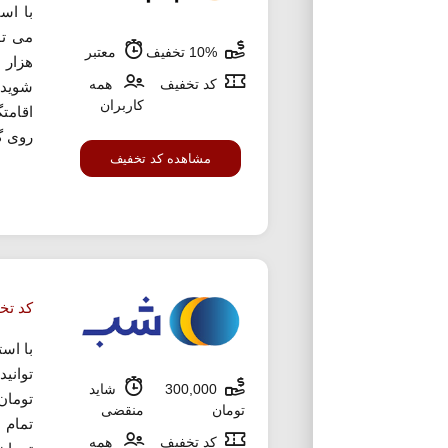
با اس
10% تخفیف
معتبر
هزار 
کد تخفیف
همه
شوید.
کاربران
اقامتگ
روی گ
مشاهده کد تخفیف
کد تخفیف 300 ه
با اس
300,000
شاید
تومان
تومان
منقضی
کد تخفیف
همه