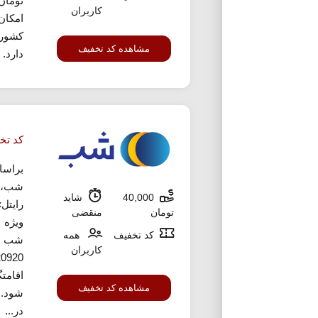
تومان
کاربران
امکان
کشور 
مشاهده کد تخفیف
دارد. 
کد تخفیف 40 هز
براسا
شب، 
40,000
شاید
تومان
منقضی
کد تخفیف
همه
شب را
کاربران
اقامت
مشاهده کد تخفیف
شود. 
در...