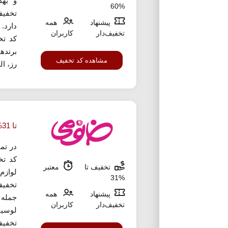
و بهد
%60
پیشنهاد
همه
دارد. 
تخفیف‌دار
کاربران
کد تخ
برنده
مشاهده کد تخفیف
رز، ال
تا 31% تخفیف لوازم اصلاح خانومی
در تما
کد تخ
تخفیف تا
معتبر
%31
تخفیف
پیشنهاد
همه
جمله 
تخفیف‌دار
کاربران
لوسیو
تخفیف