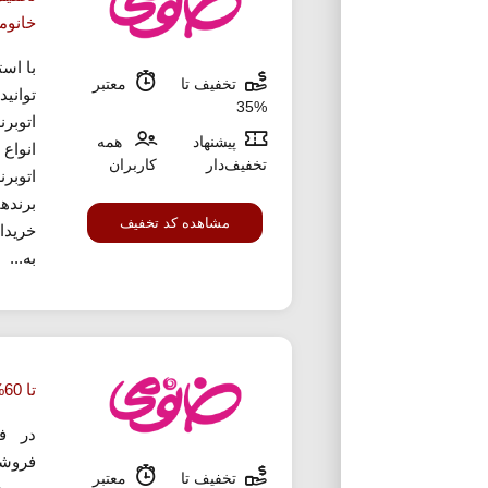
خانوم
با اس
تخفیف تا
معتبر
توانید
%35
پیشنهاد
همه
انواع
تخفیف‌دار
کاربران
اتوبرن
برندها
مشاهده کد تخفیف
خریدا
به...
تا 60% تخفیف خرید کرم پودر از خانومی
در ف
فروشگ
تخفیف تا
معتبر