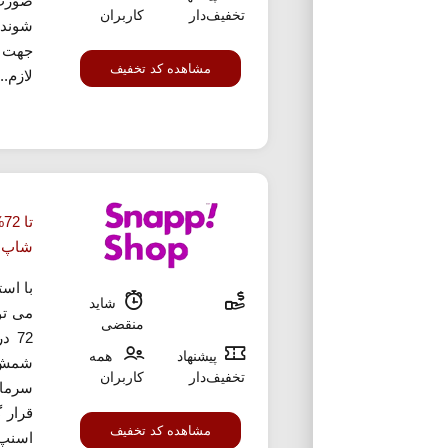
صورت 
تخفیف‌دار
کاربران
شوند.
جهت س
مشاهده کد تخفیف
لازم...
ت
شاپ
با اس
شاید
می تو
منقضی
72 
پیشنهاد
همه
شمش ن
تخفیف‌دار
کاربران
سرمای
قرار 
مشاهده کد تخفیف
اسنپ