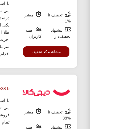
با اس
تخفیف تا
معتبر
درصد 
%1
یکی ا
پیشنهاد
همه
طلا ا
تخفیف‌دار
کاربران
اجرت
سرمای
مشاهده کد تخفیف
اقدام ک
تا 38% تخفیف خرید شمش نقره از دیجی کالا
با اس
می تو
تخفیف تا
معتبر
%38
تمام 
پیشنهاد
همه