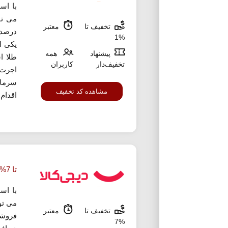
با اس
تخفیف تا
معتبر
درصد 
%1
یکی ا
پیشنهاد
همه
طلا ا
تخفیف‌دار
کاربران
اجرت
سرمای
مشاهده کد تخفیف
اقدام ک
تا 7% تخفیف خرید طلای کم اجرت دیجی کالا
با اس
می توا
تخفیف تا
معتبر
%7