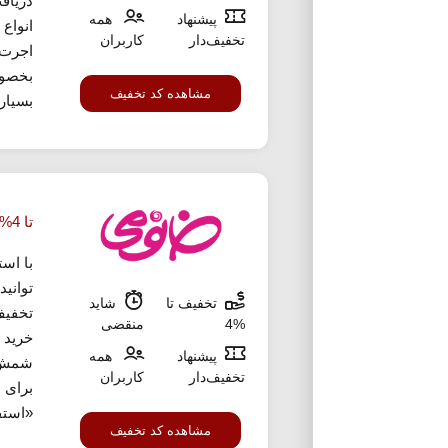
دریاف
پیشنهاد
همه
انواع
تخفیف‌دار
کاربران
اجرت 
بخصوص
مشاهده کد تخفیف
بسیار
تا 4% تخفیف خرید طلا از خانومی
با اس
تخفیف تا
شاید
تخفیف
%4
منقضی
خرید ا
پیشنهاد
همه
شمش و
تخفیف‌دار
کاربران
برای 
«استفا
مشاهده کد تخفیف