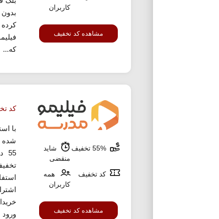
بلک ف
کاربران
بدون 
کرده 
مشاهده کد تخفیف
فیلیم
که...
کد تخ
با اس
شده م
55% تخفیف
شاید
55 
منقضی
تخفیف
کد تخفیف
همه
استفاد
کاربران
اشترا
خریدا
مشاهده کد تخفیف
ورود ب