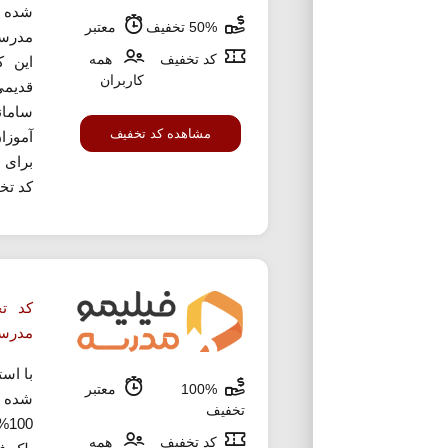
شده م
50% تخفیف
معتبر
کد تخفیف
همه
این ک
کاربران
قدیمی
سامان
مشاهده کد تخفیف
آموزا
برای ا
کد تخ
مدرس
با اس
100%
معتبر
تخفیف
0%
کد تخفیف
همه