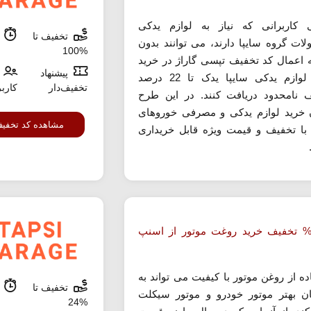
 کاربرانی که نیاز به لوازم یدکی
تخفیف تا
م
ات گروه سایپا دارند، می توانند بدون
%100
به اعمال کد تخفیف تپسی گاراژ در خرید
پیشنهاد
انواع لوازم یدکی سایپا یدک تا 22 درصد
تخفیف‌دار
کارب
 نامحدود دریافت کنند. در این طرح
 خرید لوازم یدکی و مصرفی خوروهای
مشاهده کد تخفی
 با تخفیف و قیمت ویژه قابل خریداری
ا 39% تخفیف خرید روغت موتور از اسنپ
ده از روغن موتور با کیفیت می تواند به
تخفیف تا
م
ان بهتر موتور خودرو و موتور سیکلت
%24