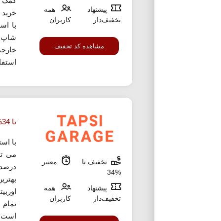
کمک ک
پیشنهاد
همه
خرید ر
تخفیف‌دار
کاربران
با اس
شاپ د
مشاهده کد تخفیف
استفاد
تا 34% تخفیف باتری خودرو تپسی گاراژ
با اس
تخفیف تا
معتبر
درصد 
%34
بهتری
پیشنهاد
همه
اوربیت
تخفیف‌دار
کاربران
تمام 
است. 