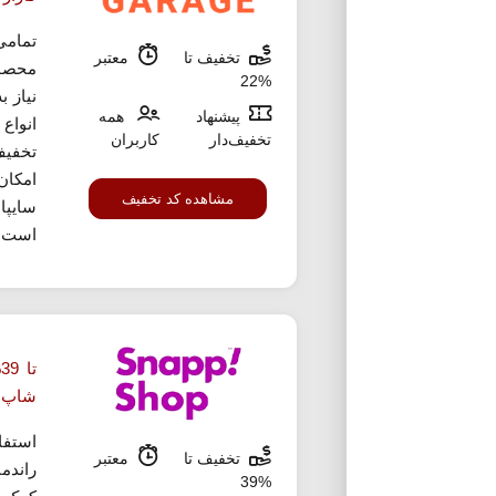
تمامی
تخفیف تا
معتبر
محصول
%22
نیاز 
پیشنهاد
همه
تخفیف‌دار
کاربران
تخفیف
امکان
مشاهده کد تخفیف
سایپا
است.
ت
شاپ
استفا
تخفیف تا
معتبر
راندم
%39