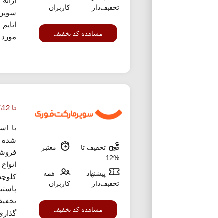
ارائه
تخفیف‌دار
کاربران
سوپرم
اتایم
مشاهده کد تخفیف
مورد 
تا 12% تخفیف خرید تنقلات دیجی کالا جت
با اس
شده م
تخفیف تا
معتبر
%12
انواع
پیشنهاد
همه
کلوچه
تخفیف‌دار
کاربران
پاستی
تخفیف
مشاهده کد تخفیف
گذاری