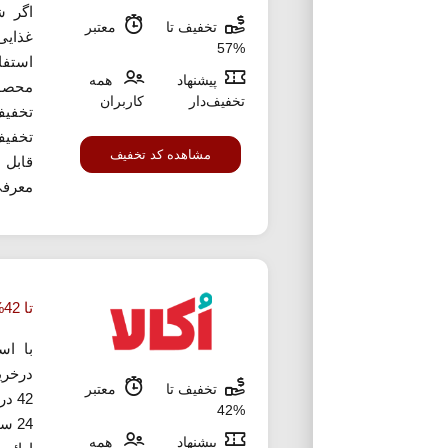
اگر ش
تخفیف تا
معتبر
غذایی
%57
استفا
پیشنهاد
همه
تخفیف‌دار
کاربران
تخفیف
تخفیف
مشاهده کد تخفیف
قابل 
معرفی
تا 42% تخفیف خرید در اتایم اکالا
با اس
درخری
تخفیف تا
معتبر
42 
%42
24 
پیشنهاد
همه