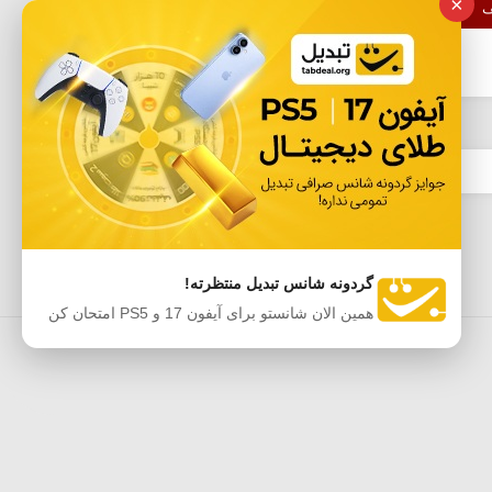
×
ف
از کد تخفیف معرفی...
گردونه شانس تبدیل منتظرته!
همین الان شانستو برای آیفون 17 و PS5 امتحان کن
ه‌ها
اپلیکیشن موبایل آفردیلی
حریم خصوصی
Sitemap