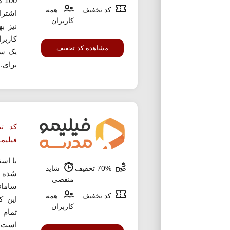
00
کد تخفیف
همه
کاربران
نیز ب
کاربر
مشاهده کد تخفیف
یک سا
برای..
فیلیم
با اس
70% تخفیف
شاید
منقضی
کد تخفیف
همه
این ک
کاربران
تمام 
است. 