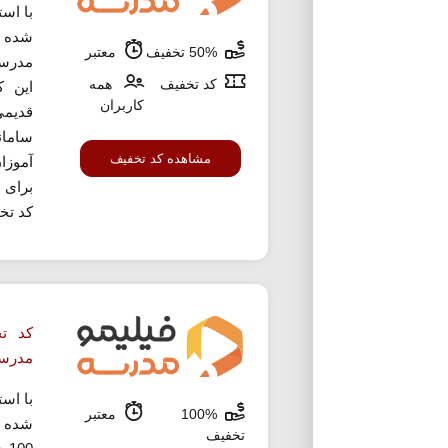
با اس
شده م
50% تخفیف
معتبر
کد تخفیف
همه
این ک
کاربران
قدیمی
سامان
مشاهده کد تخفیف
آموزا
برای ا
کد تخ
مدرس
با اس
100%
معتبر
شده م
تخفیف