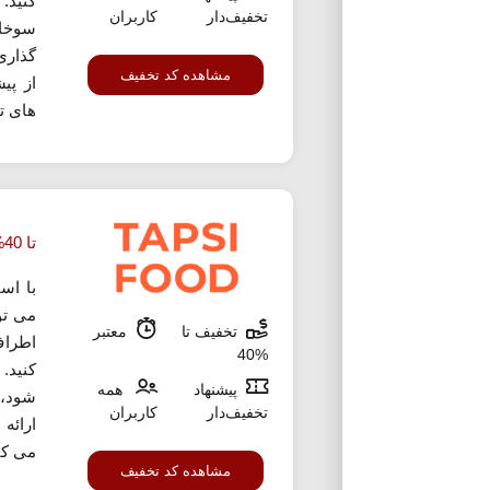
کنید.
تخفیف‌دار
کاربران
سوخار
گذاری
مشاهده کد تخفیف
از پی
های ت
تا 40% تخفیف تپسی فود در طرح تپ تایم
با اس
می تو
تخفیف تا
معتبر
%40
کنید.
پیشنهاد
همه
شود، 
تخفیف‌دار
کاربران
ارائه
می کند
مشاهده کد تخفیف