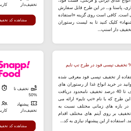
 انواع غذای ایرانی و فرنگی، فست فود،
تخفیف‌دار
کارب
ی، پاستا و... در این طرح قابل سفارش
 است. کافی است روی گزینه «استفاده
مشاهده کد تخفی
شنهاد» کلیک کنید تا به لیست رستوران
خفیف دار اسنپ...
تفاده از تخفیف تپسی فود معرفی شده
انید در خرید انواع غذا از رستوران های
تخفیف تا
م
اطراف تا 40 درصد تخفیف نامحدود دریافت
%50
 این طرح که با نام «تپ تایم» ارائه می
پیشنهاد
در بازه های زمانی مختلف نسبت به
تخفیف‌دار
کارب
 تخفیف بر روی آیتم های مختلف اقدام
. استفاده از این پیشنهاد نیازی به کد...
مشاهده کد تخفی