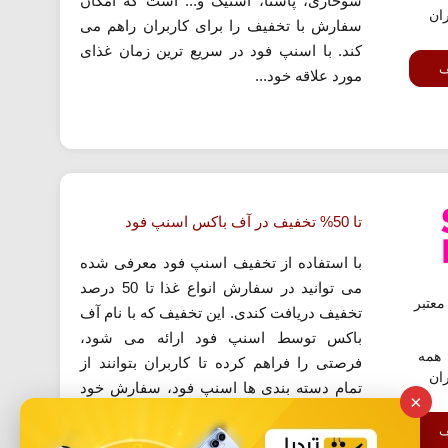
سوخاری، پاستا، استیک و... است که امکان
ران
سفارش با تخفیف را برای کاربران راهم می
کند. با اسنپ فود در سریع ترین زمان غذای
ف
مورد علاقه خود...
تا 50% تخفیف در آف باکس اسنپ فود
با استفاده از تخفیف اسنپ فود معرفی شده
می توانید در سفارش انواع غذا تا 50 درصد
عتبر
تخفیف دریافت کندی. این تخفیف که با نام آف
باکس توسط اسنپ فود ارائه می شود،
همه
فرصتی را فراهم کرده تا کاربران بتوانند از
ران
تمام دسته بندی ها اسنپ فود، سفارش خود
×
را با تخفیف ویژه ثبت کنند. کافی است به
ف
لیسنک...