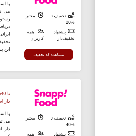
با اس
می تو
تخفیف تا
معتبر
%20
دریاف
پیشنهاد
همه
ایران
تخفیف‌دار
کاربران
تخفیف
این پی
مشاهده کد تخفیف
ت
دار ا
با اس
تخفیف تا
معتبر
می تو
%40
پیشنهاد
همه