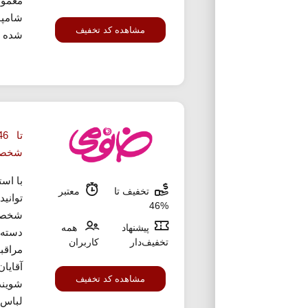
معمول
شامپو
مشاهده کد تخفیف
شده با
شخصی
با اس
تخفیف تا
معتبر
توانی
%46
پیشنهاد
همه
دسته 
تخفیف‌دار
کاربران
مراقب
آقایا
مشاهده کد تخفیف
شویند
لباس،