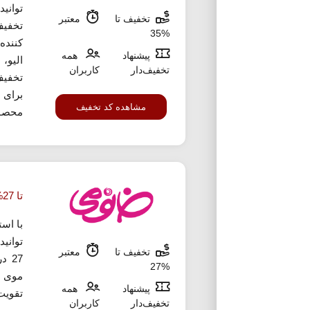
تخفیف تا
معتبر
تخفیف
%35
کننده
پیشنهاد
همه
الیو،
تخفیف‌دار
کاربران
تخفیف
برای 
مشاهده کد تخفیف
محصول
تا 27% تخفیف خرید شامپو خانومی
با اس
توانید
تخفیف تا
معتبر
27 
%27
موی خ
پیشنهاد
همه
تقویت
تخفیف‌دار
کاربران