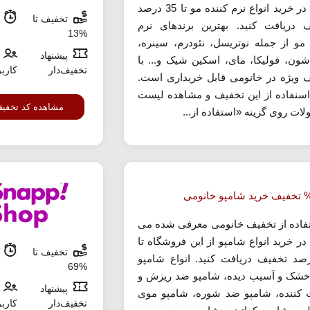
توانید در خرید انواع نرم کننده مو تا 35 درصد
تخفیف تا
م
 دریافت کنید. بهترین برندهای نرم
%13
 مو از جمله نوتریسل، نئودرم، سینره،
پیشنهاد
 شون، فولیکا، مای، اسکین شیک و... با
تخفیف‌دار
کارب
 ویژه در خانومی قابل خریداری است.
اسنفاده از این تخفیف و مشاهده لیست
مشاهده کد تخفی
ات روی گزینه «استفاده از...
تفاده از تخفیف خانومی معرفی شده می
 در خرید انواع شامپو از این فروشگاه تا
تخفیف تا
م
درصد تخفیف دریافت کنید. انواع شامپو
%69
شک و آسیب دیده، شامپو ضد ریزش و
پیشنهاد
 کننده، شامپو ضد شوره، شامپو موی
تخفیف‌دار
کارب