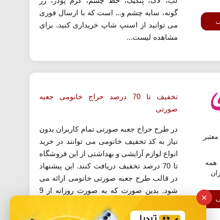
لب، لاک، پنکیک، خط چشم، کرم پودر، رژ
گونه، سایه چشم و... است که با ارسال فوری
ف
می توانید از اسنپ شاپ خریداری کنید. برای
مشاهده لیست...
تخفیف تا 70 درصد حراج خانومی جعبه
صورتی
در طرح حراج جعبه صورتی تمام کاربران بدون
عتبر
نیاز به کد تخفیف خانومی می توانند در خرید
انواع لوازم آرایشی و بهداشتی از این فروشگاه
همه
تا 70 درصد تخفیف دریافت کنند. این پیشنهاد
ران
در قالب طرح جعبه صورتی خانومی ارائه می
شود. بدین صورت که به صورت روزانه از 9
×
ف
صبح تا 9 شب تعدادی از محصولات با
تخفیف...