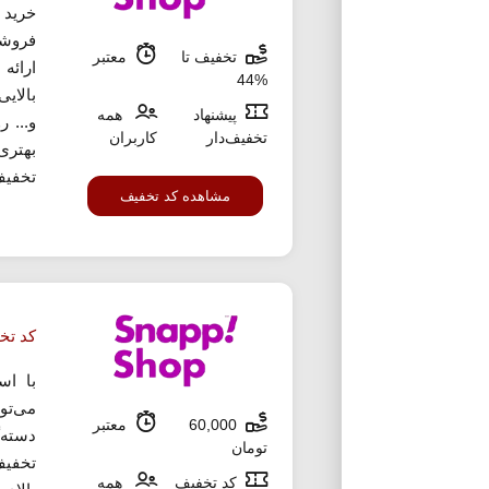
خرید 
فروشگ
تخفیف تا
معتبر
ارائه
%44
بالایی
پیشنهاد
همه
و... 
تخفیف‌دار
کاربران
بهتری 
تخفیف
مشاهده کد تخفیف
کد تخ
با اس
می‌تو
60,000
معتبر
تومان
تخفیف
کد تخفیف
همه