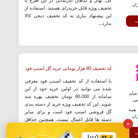
گل، نهال و گیاهان آپارتمانی در این طرح با
ران
تخفیف ویژه قابل خریدرای هستند. استفاده از
این پیشنهاد نیازی به کد تخفیف دیجی کالا
ف
ندارد...
کد تخفیف 80 هزار تومانی خرید گل اسنپ فود
با استفاده از کد تخفیف اسنپ فود معرفی
شده می توانید در اولین خرید خود از این
اید
سامانه از 80،000 تومان تخفیف بهره مند
ضی
شوید. این کد تخفیف ویژه خرید از دسته بندی
همه
گل فروشی اسنپ فود است و برای سایر
ران
دسته ها قابل اعمال نیست. همچنین حداقل
×
رقم خرید نیز 200 هزار تومان می باشد. برای
ف
استفاده از این...