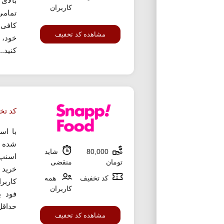
کاربران
تمامی
کافی 
مشاهده کد تخفیف
خود، 
کنید...
کد تخ
با اس
شده م
80,000
شاید
تومان
منقضی
خرید 
کد تخفیف
همه
کاربر
کاربران
فود ب
حداقل رقم خ
مشاهده کد تخفیف