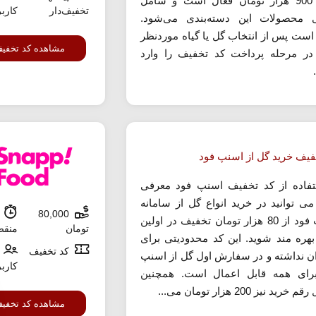
بالای 900 هزار تومان فعال است و شامل
تخفیف‌دار
کارب
 محصولات این دسته‌بندی می‌شود.
است پس از انتخاب گل یا گیاه موردنظر
مشاهده کد تخفی
در مرحله پرداخت کد تخفیف را وارد
فیف خرید گل از اسنپ فود
تفاده از کد تخفیف اسنپ فود معرفی
ی توانید در خرید انواع گل از سامانه
80,000
ش
اسنپ فود از 80 هزار تومان تخفیف در اولین
تومان
منق
بهره مند شوید. این کد محدودیتی برای
کد تخفیف
ان نداشته و در سفارش اول گل از اسنپ
کارب
رای همه قابل اعمال است. همچنین
رید نیز 200 هزار تومان می...
مشاهده کد تخفی