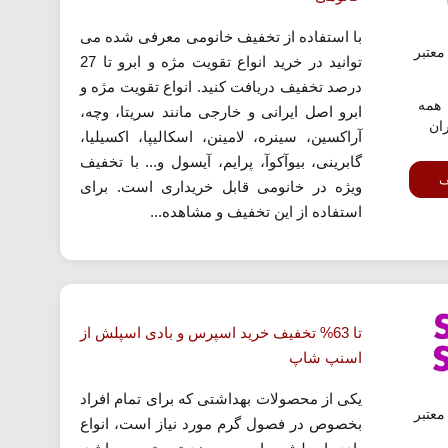
با استفاده از تخفیف خانومی معرفی شده می
عتبر
توانید در خرید انواع تقویت مژه و ابرو تا 27
درصد تخفیف دریافت کنید. انواع تقویت مژه و
همه
ابرو اصل ایرانی و خارجی مانند سریتا، وچه،
ران
آراکسین، سینره، لامینن، اسکالیپا، اکسیلیا،
گابرینی، بیوآکوآ، پرایم، آیسول و... با تخفیف
ف
ویژه در خانومی قابل خریداری است. برای
استفاده از این تخفیف و مشاهده...
تا 63% تخفیف خرید اسپرس و بادی اسپلش از
اسنپ شاپ
یکی از محصولات بهداشتی که برای تمام افراد
عتبر
بخصوص در فصول گرم مورد نیاز است، انواع