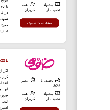
انواع 
پیشنهاد
همه
ت
تخفیف‌دار
کاربران
در قا
مشاهده کد تخفیف
تخفیف
تا 30% تخفیف اسپری ضد آفتاب از خانومی
اگر ا
کرم ه
تخفیف تا
معتبر
انتخا
%30
این م
پیشنهاد
همه
صورت
تخفیف‌دار
کاربران
کند. 