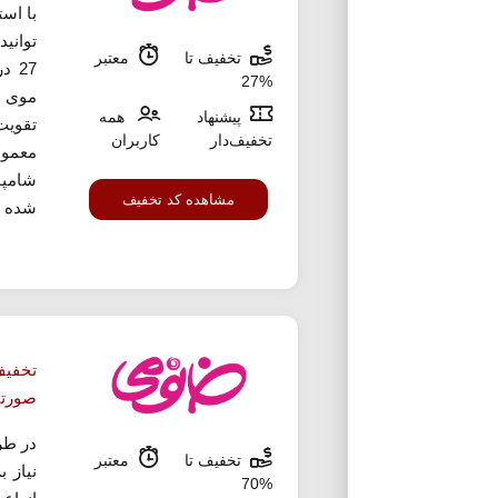
با اس
توانید
تخفیف تا
معتبر
27 
%27
موی خ
پیشنهاد
همه
تقویت
تخفیف‌دار
کاربران
معمول
شامپو
مشاهده کد تخفیف
شده با
صورت
در طر
تخفیف تا
معتبر
نیاز 
%70