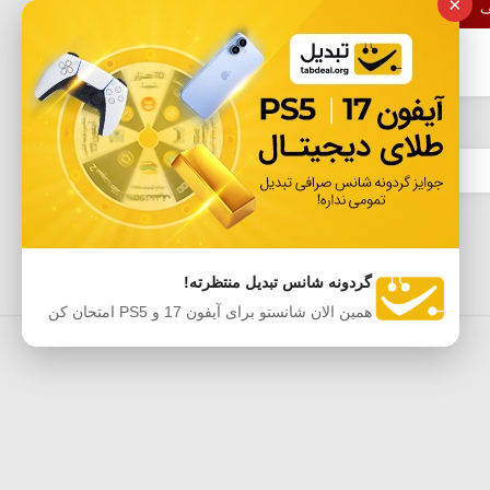
×
ف
دور چشم، ست مراقبت از چشم و... در این
فروشگاه...
گردونه شانس تبدیل منتظرته!
همین الان شانستو برای آیفون 17 و PS5 امتحان کن
ه‌ها
اپلیکیشن موبایل آفردیلی
حریم خصوصی
Sitemap