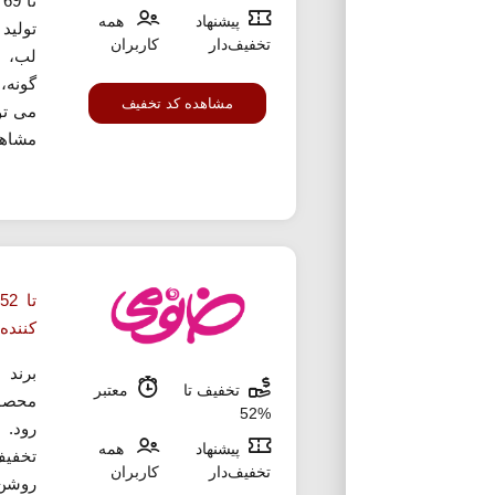
ت
پیشنهاد
همه
تولید
تخفیف‌دار
کاربران
لب، ل
گونه،
مشاهده کد تخفیف
می تو
مشاهد
ت
کننده 
برند 
تخفیف تا
معتبر
محصول
%52
رود. 
پیشنهاد
همه
تخفیف
تخفیف‌دار
کاربران