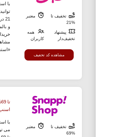
با اس
توانی
تخفیف تا
معتبر
21 
%21
و بال
پیشنهاد
همه
خریدا
تخفیف‌دار
کاربران
مشاه
«استفا
مشاهده کد تخفیف
ت
اسنپ
با اس
تخفیف تا
معتبر
می تو
%69