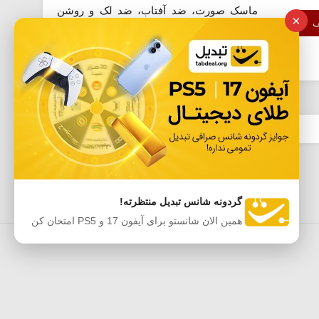
ماسک صورت، ضد آفتاب، ضد لک و روشن
×
ف
کننده، کرم شب و روز، ضد چروک، ضد جوش،
سفت کننده صورت، ترمیم...
گردونه شانس تبدیل منتظرته!
همین الان شانستو برای آیفون 17 و PS5 امتحان کن