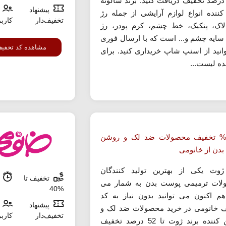
ا 69 درصد تخفیف دریافت کنید. برند سالوته
پیشنهاد
 کننده انواع لوازم آرایشی از جمله رژ
تخفیف‌دار
کارب
اک، پنکیک، خط چشم، کرم پودر، رژ
 سایه چشم و... است که با ارسال فوری
مشاهده کد تخفی
انید از اسنپ شاپ خریداری کنید. برای
ه لیست...
ا 52% تخفیف محصولات ضد لک و روشن
بدن از خانومی
ژوت یکی از بهترین تولید کنندگان
تخفیف تا
م
ات ترمیمی پوست بدن به شمار می
%40
هم اکنون می توانید بدون نیاز به کد
پیشنهاد
 خانومی در خرید محصولات ضد لک و
تخفیف‌دار
کارب
روشن کننده برند ژوت تا 52 درصد تخفیف