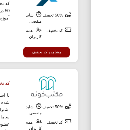
کد تخ
50 
50% تخفیف
شاید
آموزش 
منقضی
کد تخفیف
همه
کاربران
مشاهده کد تخفیف
کد تخ
با اس
50% تخفیف
شاید
اشترا
منقضی
سامان
کد تخفیف
همه
عضویت
کاربران