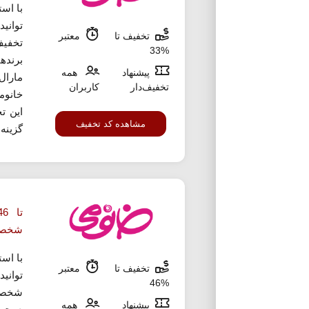
با اس
تخفیف تا
معتبر
تخفیف
%33
برنده
پیشنهاد
همه
مارال
تخفیف‌دار
کاربران
خانوم
این ت
مشاهده کد تخفیف
گزینه 
شخصی
با اس
تخفیف تا
معتبر
توانی
%46
پیشنهاد
همه