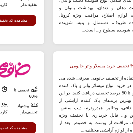
بندی شامل انواع شوینده دست و بدن،
تخفیف‌دار
کارب
ت دهان و دندان، بهداشت بانوان و
ن، لوازم اصلاح، مراقبت ویژه کرونا،
مشاهده کد تخفی
ه ظروف، دستمال و پنبه، شوینده
 شوینده سطوح و... است...
تفاده از تخفیف خانومی معرفی شده می
 در خرید انواع میسلار واتر و پاک کننده
تخفیف تا
م
آرایش تا 50 درصد تخفیف دریافت کنید. در این
%60
هترین برندهای پاک کننده آرایشی از
پیشنهاد
دافی، ویتالیر، هیدرودرم، دیپ سنس،
تخفیف‌دار
کارب
تن و... قابل خریداری با تخفیف ویژه
. مراقبت از پوست به خصوص بعد از
مشاهده کد تخفی
 از لوازم آرایشی مختلف،...