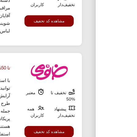
دسته 
تخفیف‌دار
کاربران
مراقب
آقایا
مشاهده کد تخفیف
شویند
لباس،
تا 50% تخفیف خرید میسلار واتر خانومی
با اس
توانید
تخفیف تا
معتبر
%50
طرح ب
پیشنهاد
همه
جمله 
تخفیف‌دار
کاربران
پریکا
هستند
مشاهده کد تخفیف
استفاه