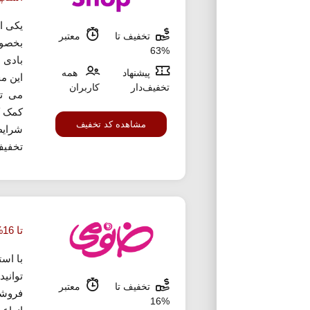
یکی ا
تخفیف تا
معتبر
بخصوص
%63
بادی 
پیشنهاد
همه
این م
تخفیف‌دار
کاربران
می تو
کمک ک
مشاهده کد تخفیف
شرایط
تخفیف
تا 16% تخفیف خرید دستمال و پنبه خانومی
با اس
توانید
تخفیف تا
معتبر
%16