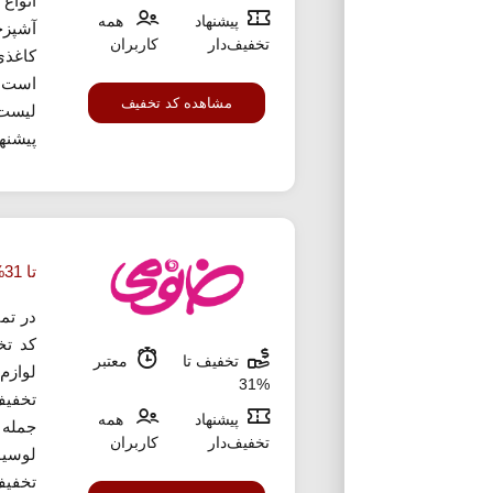
انواع
پیشنهاد
همه
آشپزخ
تخفیف‌دار
کاربران
کاغذی
است. 
مشاهده کد تخفیف
لیست 
پیشنها
تا 31% تخفیف لوازم اصلاح خانومی
در تما
کد تخ
تخفیف تا
معتبر
%31
تخفیف
پیشنهاد
همه
جمله 
تخفیف‌دار
کاربران
لوسیو
تخفیف