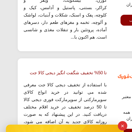
کورن، بیسکویت، ویفر و
ران
کراکر، بستنی، پاستیل و آدامس، کیک و
کلوچه، پفک و اسنک، شکلات و آبنبات، لواشک
ف
و آلوچه، تخمه و مغزهای طعم دار، دسرهای
آماده، پروتئین بار و تنقلات مغذی و شانسی
است. هم اکنون با...
تا 50% تخفیف شگفت انگیز دیجی کالا جت
با استفاده از تخفیف دیجی کالا جت معرفی
شده می توانید در خرید انواع کالای
عتبر
سوپرمارکتی از سوپرمارکت فوری دیجی کالا
تا 50 درصد تخفیف در خرید اقلام مختلف
همه
دریافت کنید. در این پیشنهاد که به صورت
ران
روزانه کالای جدید به آن اضافه می شود،
×
امکان خرید تمام اقلام سوپرمارکتی با تخفیف