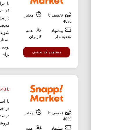
با مر
تخفیف تا
معتبر
درصد
%40
محصول
پیشنهاد
همه
شوید.
تخفیف‌دار
کاربران
استار
بوده 
مشاهده کد تخفیف
برای 
تا 40% تخفیف خرید به صرفه اسنپ مارکت
با اس
تخفیف تا
معتبر
درصد 
%40
فروشگ
پیشنهاد
همه