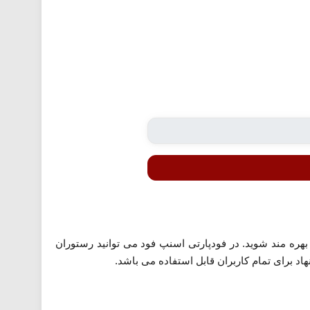
 غذا تا 25 درصد تخفیف از سامانه اسنپ فود بهره مند شوید. در فودپارتی اسنپ فود می توانید رستوران