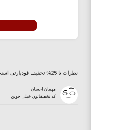
نظرات تا 25% تخفیف فودپارتی اسنپ فود
مهمان احسان
کد تخفیفاتون خیلی خوبن