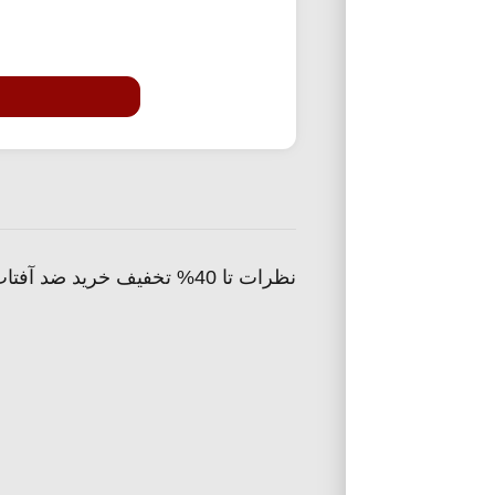
نظرات تا 40% تخفیف خرید ضد آفتاب برند ساین اسکین خانومی