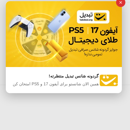
×
گردونه شانس تبدیل منتظرته!
همین الان شانستو برای آیفون 17 و PS5 امتحان کن
ه‌ها
اپلیکیشن موبایل آفردیلی
حریم خصوصی
Sitemap