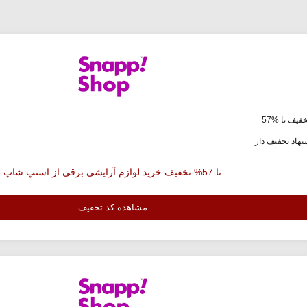
فیف تا %57
هاد تخفیف دار
تا 57% تخفیف خرید لوازم آرایشی برقی از اسنپ شاپ
مشاهده کد تخفیف