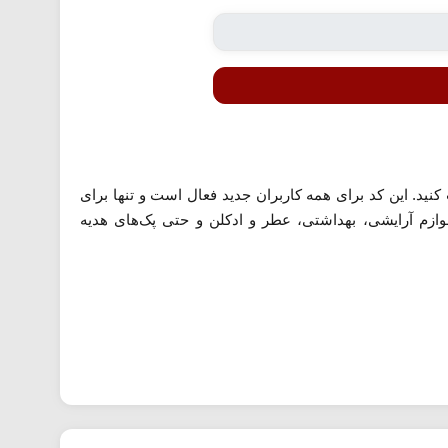
۲0۰,۰۰ تومان تخفیف ویژه دریافت کنید. این کد برای همه کاربران جدید فعال است و تنها برای
ندی‌ها مانند لوازم آرایشی، بهداشتی، عطر و ادکلن و حتی پک‌های هدیه
ه آماده و محصولات پرطرفدار آرایشی و مراقبتی می‌توانند
 شمار می‌رود. استفاده از این کد تخفیف کمک می‌کند در کنار