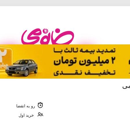
می
رو به انقضا
خرید اول