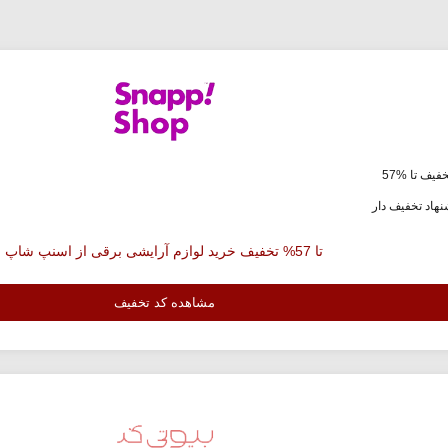
فیف تا %57
هاد تخفیف دار
تا 57% تخفیف خرید لوازم آرایشی برقی از اسنپ شاپ
مشاهده کد تخفیف