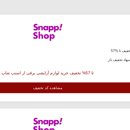
فیف تا %57
هاد تخفیف دار
تا 57% تخفیف خرید لوازم آرایشی برقی از اسنپ شاپ
مشاهده کد تخفیف