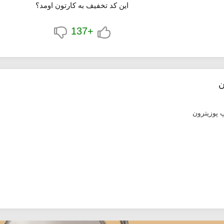
این کد تخفیف به کارتون اومد؟
+137
ن
 پوزیترون