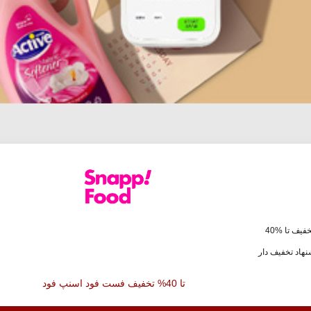
فیف تا %40
هاد تخفیف دار
تا 40% تخفیف فست فود اسنپ فود