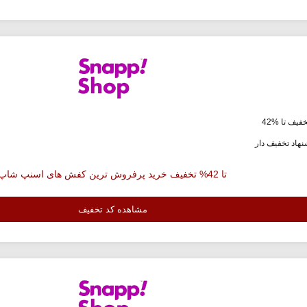
فیف تا %42
هاد تخفیف دار
تا 42% تخفیف خرید پرفروش ترین کفش های اسنپ شاپ
مشاهده کد تخفیف