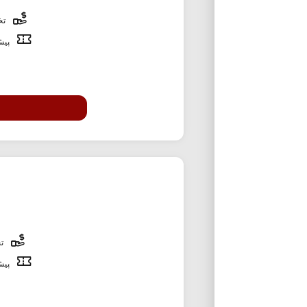
تخف
پیشن
تخ
پیشن