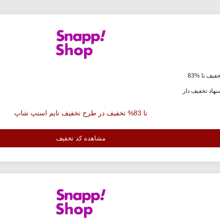
فیف تا %83
هاد تخفیف دار
تا 83% تخفیف در طرح تخفیف تایم اسنپ شاپ
مشاهده کد تخفیف