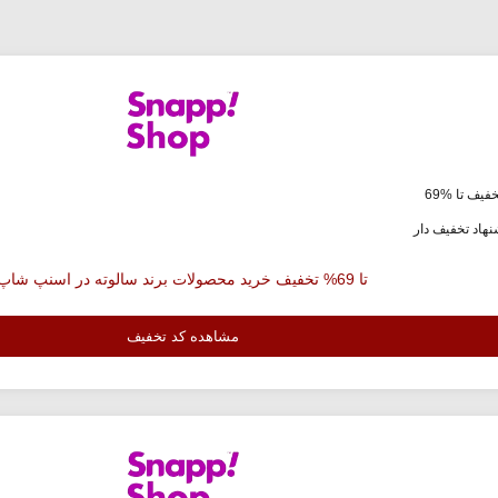
فیف تا %69
هاد تخفیف دار
تا 69% تخفیف خرید محصولات برند سالوته در اسنپ شاپ
مشاهده کد تخفیف