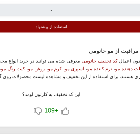
استفاده از پیشنهاد
مراقبت از مو خانومی
بدون اعمال
کد تخفیف خانومی
معرفی شده می توانید در خرید انواع محص
ت دهنده مو
،
نرم کننده مو
،
اسپری مو
،
کرم مو
،
روغن مو
،
کیت رنگ مو
،
داری هستند. برای استفاده از این تخفیف و مشاهده لیست محصولات روی گزی
این کد تخفیف به کارتون اومد؟
+109