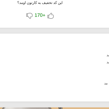
این کد تخفیف به کارتون اومد؟
+170
د
 مد