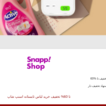
فیف تا %60
هاد تخفیف دار
تا 60% تخفیف خرید لباس تابستانه اسنپ شاپ