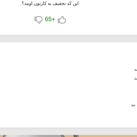
این کد تخفیف به کارتون اومد؟
+65
د
 مد