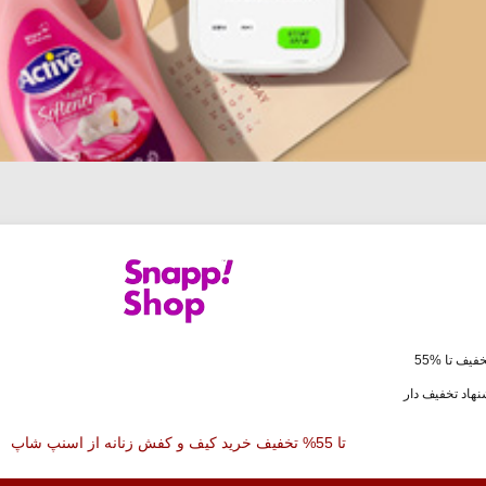
فیف تا %55
هاد تخفیف دار
تا 55% تخفیف خرید کیف و کفش زنانه از اسنپ شاپ