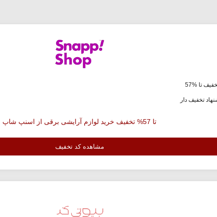
فیف تا %57
هاد تخفیف دار
تا 57% تخفیف خرید لوازم آرایشی برقی از اسنپ شاپ
مشاهده کد تخفیف