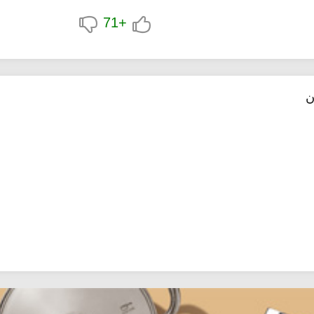
+71
ن