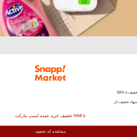
فیف تا %58
هاد تخفیف دار
تا 58% تخفیف خرید عمده اسنپ مارکت
مشاهده کد تخفیف