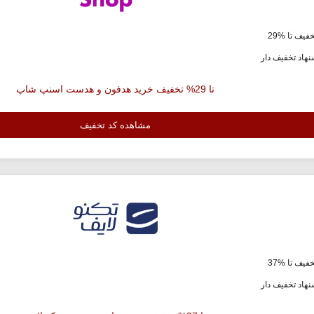
فیف تا %29
هاد تخفیف دار
تا 29% تخفیف خرید هدفون و هدست اسنپ شاپ
مشاهده کد تخفیف
فیف تا %37
هاد تخفیف دار