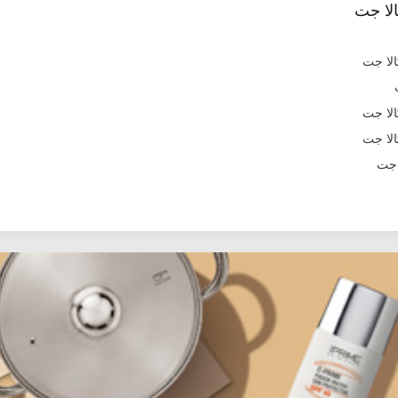
لا جت
 جت